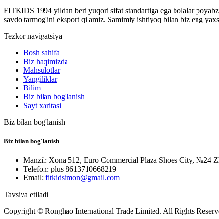
FITKIDS 1994 yildan beri yuqori sifat standartiga ega bolalar poyabza
savdo tarmog'ini eksport qilamiz. Samimiy ishtiyoq bilan biz eng yaxsh
Tezkor navigatsiya
Bosh sahifa
Biz haqimizda
Mahsulotlar
Yangiliklar
Bilim
Biz bilan bog'lanish
Sayt xaritasi
Biz bilan bog'lanish
Biz bilan bog'lanish
Manzil: Xona 512, Euro Commercial Plaza Shoes City, №24 Z
Telefon: plus 8613710668219
Email:
fitkidsimon@gmail.com
Tavsiya etiladi
Copyright © Ronghao International Trade Limited. All Rights Reserv