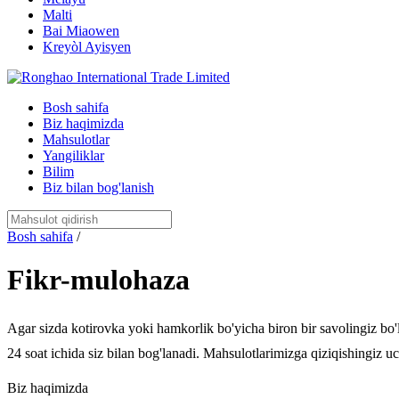
Malti
Bai Miaowen
Kreyòl Ayisyen
Bosh sahifa
Biz haqimizda
Mahsulotlar
Yangiliklar
Bilim
Biz bilan bog'lanish
Bosh sahifa
/
Fikr-mulohaza
Agar sizda kotirovka yoki hamkorlik bo'yicha biron bir savolingiz bo'l
24 soat ichida siz bilan bog'lanadi. Mahsulotlarimizga qiziqishingiz u
Biz haqimizda