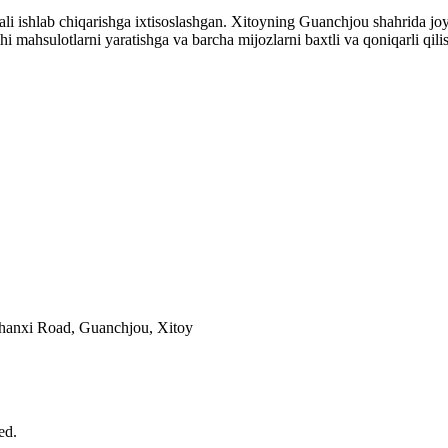
li ishlab chiqarishga ixtisoslashgan. Xitoyning Guanchjou shahrida joyl
i mahsulotlarni yaratishga va barcha mijozlarni baxtli va qoniqarli qilis
hanxi Road, Guanchjou, Xitoy
ed.