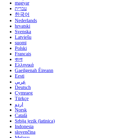
magyar
עברית
한국어
Nederlands
hrvatski
Svenska
Latviešu
suomi
Polski
Français
বাংলা
Ελληνικά
Gaeilgenah Éireann
Eesti
عربي
Deutsch
Cymraeg
Türkçe
اردو
Norsk
Català
Srbija jezik (latinica)
Indonesia
slovenčina
Melayu