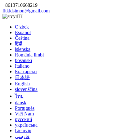
+8613710668219
fitkidsimon@gmail.com
Til
O'zbek
Español
Čeština
हिंदी
íslenska
România limbi
bosanski
Italiano
Български
日本語
English
slovenščina
ไทย
dansk
Português
Việt Nam
русский
українська
Lietuvių
فارسی