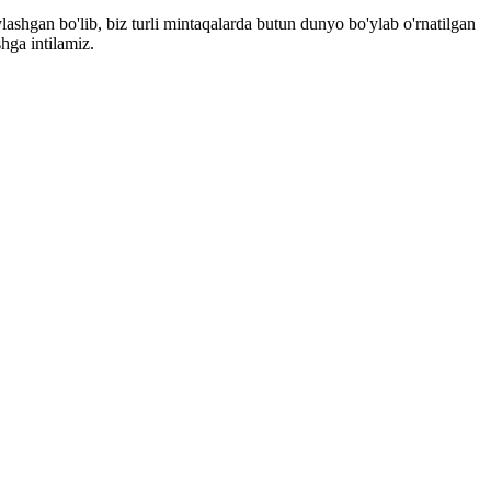
ashgan bo'lib, biz turli mintaqalarda butun dunyo bo'ylab o'rnatilgan
hga intilamiz.