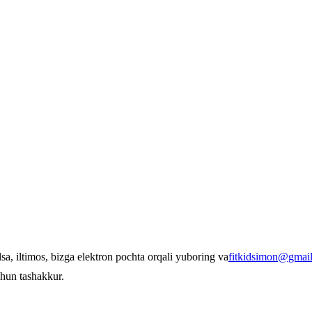
sa, iltimos, bizga elektron pochta orqali yuboring va
fitkidsimon@gmai
chun tashakkur.