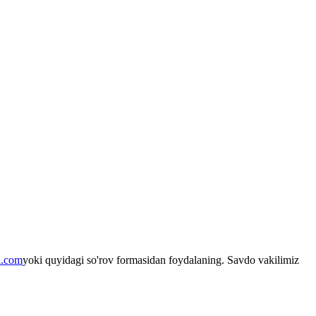
l.com
yoki quyidagi so'rov formasidan foydalaning. Savdo vakilimiz